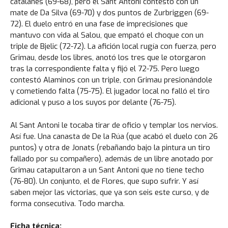
catalanes (69-68), pero el Sant Antoni contestó con un
mate de Da Silva (69-70) y dos puntos de Zurbriggen (69-
72). El duelo entró en una fase de imprecisiones que
mantuvo con vida al Salou, que empató el choque con un
triple de Bjelic (72-72). La afición local rugía con fuerza, pero
Grimau, desde los libres, anotó los tres que le otorgaron
tras la correspondiente falta y fijó el 72-75. Pero luego
contestó Alaminos con un triple, con Grimau presionándole
y cometiendo falta (75-75). El jugador local no falló el tiro
adicional y puso a los suyos por delante (76-75).
Al Sant Antoni le tocaba tirar de oficio y templar los nervios.
Así fue. Una canasta de De la Rúa (que acabó el duelo con 26
puntos) y otra de Jonats (rebañando bajo la pintura un tiro
fallado por su compañero), además de un libre anotado por
Grimau catapultaron a un Sant Antoni que no tiene techo
(76-80). Un conjunto, el de Flores, que supo sufrir. Y así
saben mejor las victorias, que ya son seis este curso, y de
forma consecutiva. Todo marcha.
Ficha técnica: