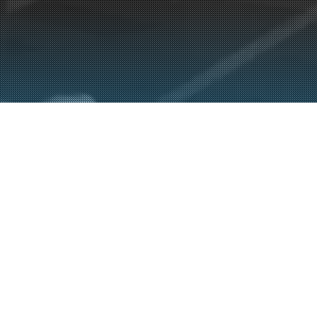
ÚLTIMAS NOTICIAS
TODAS LAS NOTICIAS