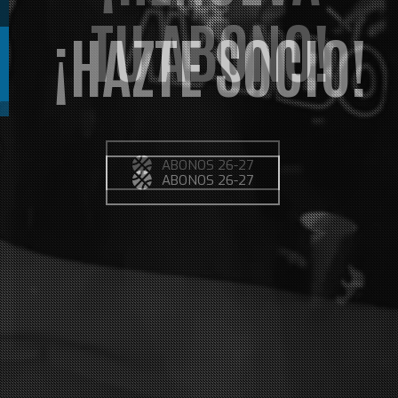
¡HAZTE SOCIO!
TU ABONO!
ABONOS 26-27
ABONOS 26-27